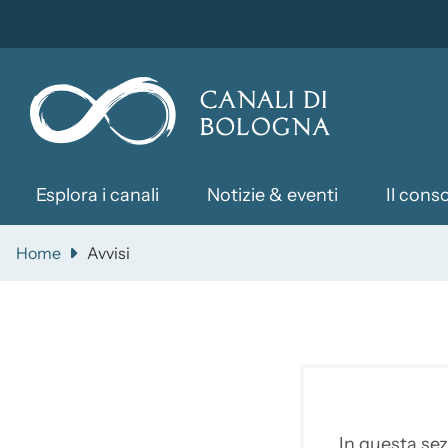
Slim top
Salta al contenuto principale
Skip to footer content
Esplora i canali
Notizie & eventi
Il cons
Home
Avvisi
In questa sez