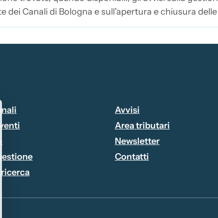
te dei Canali di Bologna e sull'apertura e chiusura dell
Attivo
anali
Avvisi
venti
Area tributari
o
Newsletter
 gestione
Contatti
 ricerca