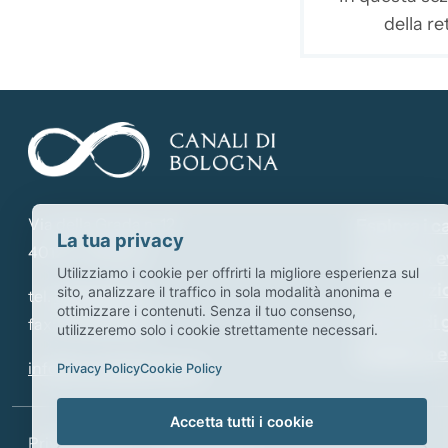
della re
Via della Grada n. 12
Esplora i c
La tua privacy
40122 - Bologna
Notizie & e
Utilizziamo i cookie per offrirti la migliore esperienza sul
Il consorzi
sito, analizzare il traffico in sola modalità anonima e
tel.
051.6493527
ottimizzare i contenuti. Senza il tuo consenso,
Attività di
fax: 051.5280238
utilizzeremo solo i cookie strettamente necessari.
Didattica e
info@canalidibologna.it
Privacy Policy
Cookie Policy
Accetta tutti i cookie
Privacy Policy
-
Cookie Policy