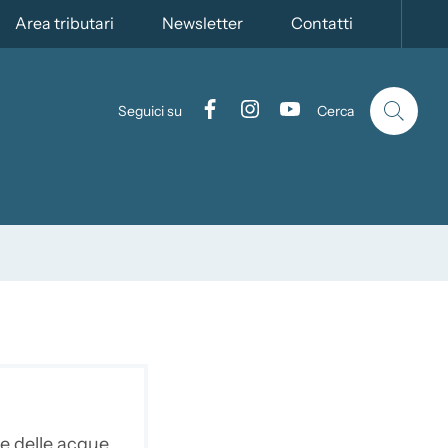
vo
Area tributari
Newsletter
Contatti
Facebook
Instagram
YouTube
Seguici su
Cerca
ne delle acque