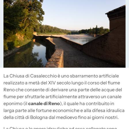
Descrizione
La Chiusa di Casalecchio è uno sbarramento artificiale
realizzato a metà del XIV secolo lungo il corso del fiume
Reno che consente di derivare una parte delle acque del
fiume per sfruttarle artificialmente attraverso un canale
eponimo (il
canale di Reno
), il quale ha contribuito in
larga parte alle fortune economiche e alla difesa idraulica
della città di Bologna dal medioevo fino ai giorni nostri.
La Chiusa e le opere idrauliche ad essa collegate sono