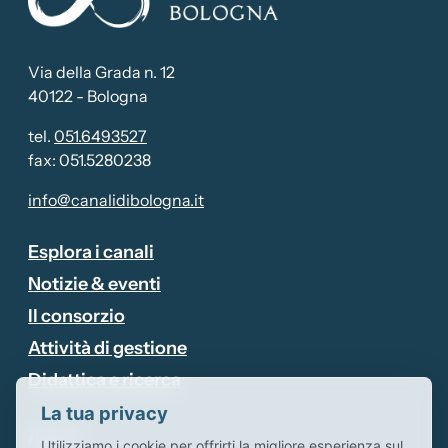
Via della Grada n. 12
40122 - Bologna
tel.
051.6493527
fax: 051.5280238
info@canalidibologna.it
Attivo
Esplora i canali
Notizie & eventi
Il consorzio
Attività di gestione
Didattica e ricerca
La tua privacy
Avvisi
Utilizziamo i cookie per offrirti la migliore esperienza sul