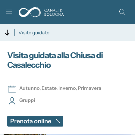
Salta al contenuto principale
Skip to footer content
Visite guidate
Visita guidata alla Chiusa di
Casalecchio
Autunno
,
Estate
,
Inverno
,
Primavera
Gruppi
Prenota online