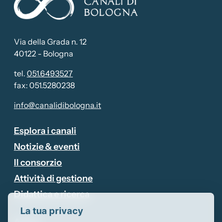
Via della Grada n. 12
40122 - Bologna
tel.
051.6493527
fax: 051.5280238
info@canalidibologna.it
Esplora i canali
Notizie & eventi
Il consorzio
Attivo
Attività di gestione
Didattica e ricerca
La tua privacy