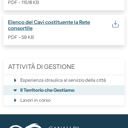
PDF - 115.18 KB
(Formato PDF, 59 KB)
Elenco dei Cavi costituente la Rete
consortile
PDF - 59 KB
ATTIVITÀ DI GESTIONE
Esperienza idraulica al servizio della città
Il Territorio che Gestiamo
Lavori in corso