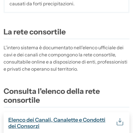
causati da forti precipitazioni.
La rete consortile
L'intero sistema è documentato nell'elenco ufficiale dei
cavi e dei canali che compongono la rete consortile,
consultabile online e a disposizione di enti, professionisti
e privati che operano sul territorio.
Consulta l'elenco della rete
consortile
(Formato PDF, 115.18 KB)
Elenco dei Canali, Canalette e Condotti
dei Consorzi