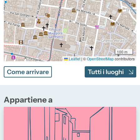
100 m
Leaflet
|
©
OpenStreetMap
contributors
Come arrivare
Tutti i luoghi
Appartiene a