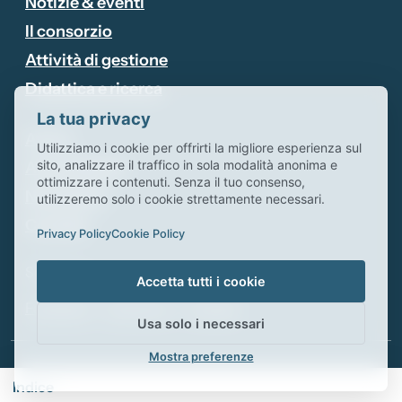
Notizie & eventi
Il consorzio
Attività di gestione
Didattica e ricerca
La tua privacy
Avvisi
Utilizziamo i cookie per offrirti la migliore esperienza sul
sito, analizzare il traffico in sola modalità anonima e
Area tributari
ottimizzare i contenuti. Senza il tuo consenso,
Newsletter
utilizzeremo solo i cookie strettamente necessari.
Contatti
Privacy Policy
Cookie Policy
Seguici su:
Accetta tutti i cookie
Facebook
-
Instagram
-
Youtube
Usa solo i necessari
Mostra preferenze
Footer menu
Privacy Policy
-
Cookie Policy
Indice