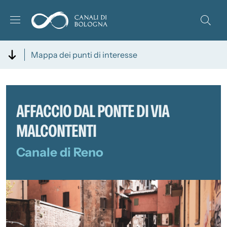
Salta al contenuto principale
Skip to footer content
Mappa dei punti di interesse
AFFACCIO DAL PONTE DI VIA
MALCONTENTI
Canale di Reno