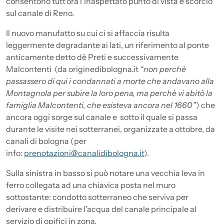
consentono tutt’ora l’inaspettato punto di vista e scorcio
sul canale di Reno.
Il nuovo manufatto su cui ci si affaccia risulta
leggermente degradante ai lati, un riferimento al ponte
anticamente detto dè Preti e successivamente
Malcontenti (da originedibologna.it
“non perchè
passassero di qui i condannati a morte che andavano alla
Montagnola per subire la loro pena, ma perchè vi abitò la
famiglia Malcontenti, che esisteva ancora nel 1660”
) che
ancora oggi sorge sul canale e sotto il quale si passa
durante le visite nei sotterranei, organizzate a ottobre, da
canali di bologna (per
info:
prenotazioni@canalidibologna.it
).
Sulla sinistra in basso si può notare una vecchia leva in
ferro collegata ad una chiavica posta nel muro
sottostante: condotto sotterraneo che serviva per
derivare e distribuire l’acqua del canale principale al
servizio di opifici in zona.