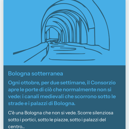
Bologna sotterranea
Ogni ottobre, per due settimane, il Consorzio
apre le porte di ciò che normalmente non si
vede: i canali medievali che scorrono sotto le
strade e i palazzi di Bologna.
C'è una Bologna che non si vede. Scorre silenziosa
sotto i portici, sotto le piazze, sotto i palazzi del
centro...