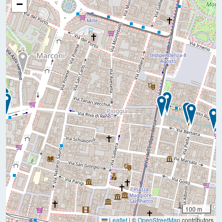
−
100 m
Leaflet
|
©
OpenStreetMap
contributors