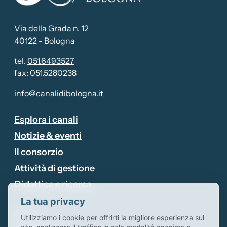
Via della Grada n. 12
40122 - Bologna
tel.
051.6493527
fax: 051.5280238
info@canalidibologna.it
Attivo
Esplora i canali
Notizie & eventi
Il consorzio
Attività di gestione
Didattica e ricerca
La tua privacy
Avvisi
Utilizziamo i cookie per offrirti la migliore esperienza sul