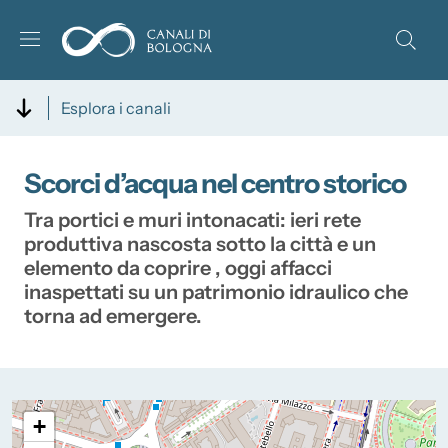
Salta al contenuto principale
Skip to footer content
Esplora i canali
Scorci d’acqua nel centro storico
Tra portici e muri intonacati: ieri rete
produttiva nascosta sotto la città e un
elemento da coprire , oggi affacci
inaspettati su un patrimonio idraulico che
torna ad emergere.
+