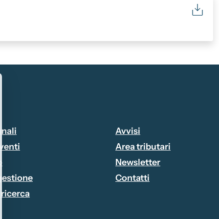
anali
Avvisi
Attivo
venti
Area tributari
o
Newsletter
 gestione
Contatti
 ricerca