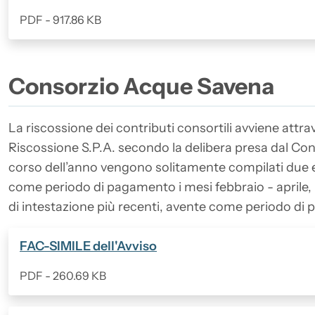
PDF - 917.86 KB
Consorzio Acque Savena
La riscossione dei contributi consortili avviene attra
Riscossione S.P.A. secondo la delibera presa dal Consi
corso dell’anno vengono solitamente compilati due ele
come periodo di pagamento i mesi febbraio - aprile, il
di intestazione più recenti, avente come periodo di
(Formato PDF, 260.69 KB)
FAC-SIMILE dell'Avviso
PDF - 260.69 KB