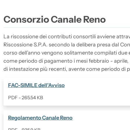
Consorzio Canale Reno
La riscossione dei contributi consortili avviene attra
Riscossione S.P.A. secondo la delibera presa dal Consi
corso dell’anno vengono solitamente compilati due ele
come periodo di pagamento i mesi febbraio - aprile, il
di intestazione più recenti, avente come periodo di
(Formato PDF, 265.54 KB)
FAC-SIMILE dell'Avviso
PDF - 265.54 KB
(Formato PDF, 935.9 KB)
Regolamento Canale Reno