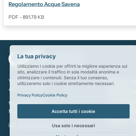
(Formato PDF, 891.79 KB)
Regolamento Acque Savena
PDF - 891.79 KB
La tua privacy
Utilizziamo i cookie per offrirti la migliore esperienza sul
sito, analizzare il traffico in sola modalità anonima e
ottimizzare i contenuti. Senza il tuo consenso,
Via della Grada n. 12
Esplora i c
utilizzeremo solo i cookie strettamente necessari.
40122 - Bologna
Notizie & e
Privacy Policy
Cookie Policy
Il consorzi
tel.
051.6493527
Attività di
fax: 051.5280238
Accetta tutti i cookie
Didattica e
info@canalidibologna.it
Usa solo i necessari