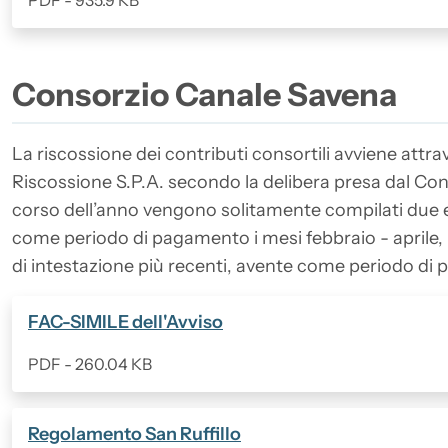
PDF - 935.9 KB
Consorzio Canale Savena
La riscossione dei contributi consortili avviene attra
Riscossione S.P.A. secondo la delibera presa dal Consi
corso dell’anno vengono solitamente compilati due ele
come periodo di pagamento i mesi febbraio - aprile, il
di intestazione più recenti, avente come periodo di
(Formato PDF, 260.04 KB)
FAC-SIMILE dell'Avviso
PDF - 260.04 KB
(Formato PDF, 917.86 KB)
Regolamento San Ruffillo