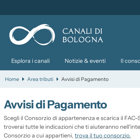
Slim top
Salta al contenuto principale
Skip to footer content
Esplora i canali
Notizie & eventi
Il cons
Home
Area tributi
Avvisi di Pagamento
Avvisi di Pagamento
Descrizione
Scegli il Consorzio di appartenenza e scarica il FAC-
troverai tutte le indicazioni che ti aiuteranno nell'int
Consorzio a cui appartieni,
trova il tuo consorzio.